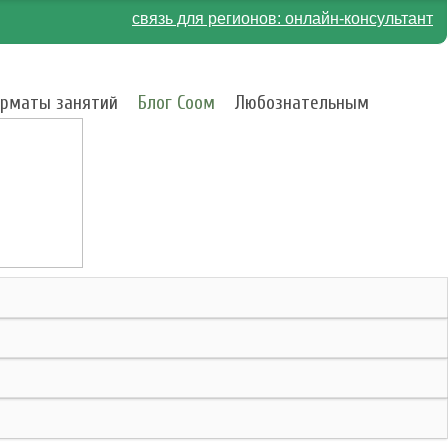
связь для регионов: онлайн-консультант
рматы занятий
Блог Соом
Любознательным