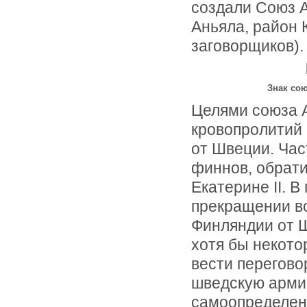
создали Союз Ан
Аньяла, район 
заговорщиков).
Знак со
Целями союза 
кровопролитий
от Швеции. Час
финнов, обрат
Екатерине II. 
прекращении в
Финляндии от Ш
хотя бы некото
вести перегово
шведскую армию
самоопределени