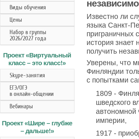
независимо
Виды обучения
Известно ли сл
Цены
языка Санкт-Пе
Набор в группы
приграничных с
2026/2027 года
история знает 
получить незав
Проект «Виртуальный
Уверены, что м
класс –
это класс!
»
Финляндии толь
Skype-занятия
с попытками с
ЕГЭ/ОГЭ
1809 - Финл
в онлайн-общении
шведского в
Вебинары
автономной 
империи,
Проект «Шире – глубже
– дальше!»
1917 - прио