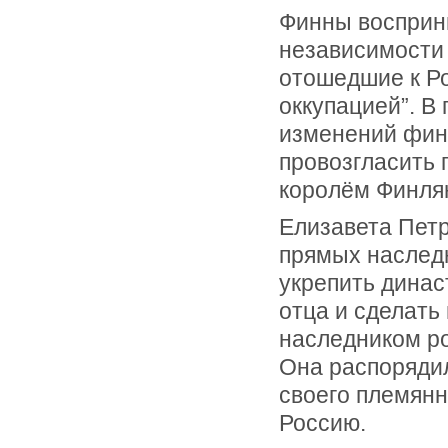
Финны восприни
независимости
отошедшие к Ро
оккупацией”. В
изменений фин
провозгласить 
королём Финля
Елизавета Пет
прямых наслед
укрепить динас
отца и сделать
наследником ро
Она распоряди
своего племянн
Россию.