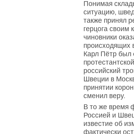
Понимая скла
ситуацию, шве
также принял р
герцога своим 
чиновники оказ
происходящих в
Карл Пётр был
протестантской
российский трон
Швеции в Москв
принятии корон
сменил веру.
В то же время 
Россией и Швец
известие об из
фактически ост