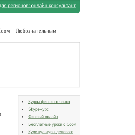
для регионов: онлайн-консультант
Соом
Любознательным
Курсы финского языка
Skype-курс
в
Финский онлайн
Бесплатные уроки с Соом
Курс культуры делового