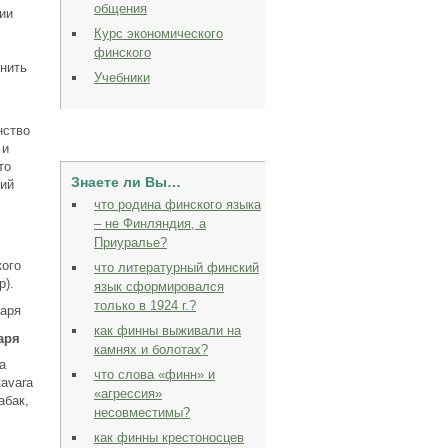
общения
ии
Курс экономического
финского
мнить
Учебники
нство
 и
то
Знаете ли Вы…
кий
что родина финского языка
– не Финляндия, а
Приуралье?
кого
что литературный финский
p).
язык сформировался
только в 1924 г.?
как финны выживали на
аря
камнях и болотах?
а
что слова «финн» и
tavara
«агрессия»
абак,
несовместимы?
как финны крестоносцев