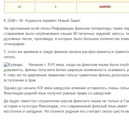
sz
s
szormi
К 1548 г. М. Агрикола перевёл Новый Завет.
На протяжении всей эпохи Реформации финские литераторы также пер
стараниями было опубликовано свыше 60 печатных изданий: мессы, п
духовных песен, проповеди, в которых было большое количество комм
этнографии.
С этого же времени в среде финнов начала распространяться грамот
читать.
Начиная с XVII века, когда на финском языке были опу
документы, финны получили более широкую возможность осваивать ро
К тому же по церковным правилам только грамотные финны допускали
вступление в брак.
Однако до начала XIX века шведское влияние оставалось очень сильн
Финляндии родной язык получил равные права со шведским.
Да будет известно слушателям курсов финского языка не только в Сан
история и культура Финляндии, что современный финский язык имеет 
восточное и западное. На планете родным его считают около шести м