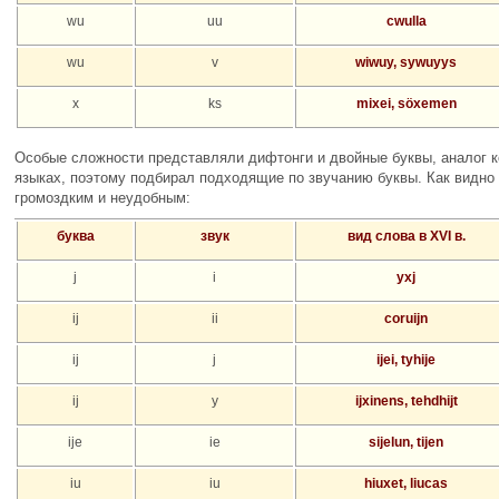
wu
uu
cwulla
wu
v
wiwuy, sywuyys
x
ks
mixei, söxemen
Особые сложности представляли дифтонги и двойные буквы, аналог к
языках, поэтому подбирал подходящие по звучанию буквы. Как видно 
громоздким и неудобным:
буква
звук
вид слова в XVI в.
j
i
yxj
ij
ii
coruijn
ij
j
ijei, tyhije
ij
y
ijxinens, tehdhijt
ije
ie
sijelun, tijen
iu
iu
hiuxet, liucas