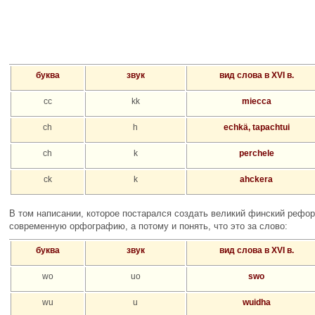
буква
звук
вид слова в XVI в.
cc
kk
miecca
ch
h
echkä, tapachtui
ch
k
perchele
ck
k
ahckera
В том написании, которое постарался создать великий финский рефор
современную орфографию, а потому и понять, что это за слово:
буква
звук
вид слова в XVI в.
wo
uo
swo
wu
u
wuidha