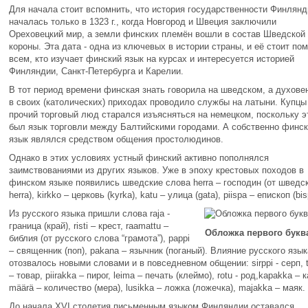
Для начала стоит вспомнить, что история государственности Финлянд
началась только в 1323 г., когда Новгород и Швеция заключили
Ореховецкий мир, а земли финских племён вошли в состав Шведской
короны. Эта дата - одна из ключевых в истории страны, и её стоит по
всем, кто изучает финский язык на курсах и интересуется историей
Финляндии, Санкт-Петербурга и Карелии.
В тот период времени финская знать говорила на шведском, а духове
в своих (католических) приходах проводило службы на латыни. Купцы
прочий торговый люд старался изъясняться на немецком, поскольку э
был язык торговли между Балтийскими городами. А собственно финс
язык являлся средством общения простолюдинов.
Однако в этих условиях устный финский активно пополнялся
заимствованиями из других языков. Уже в эпоху крестовых походов в
финском языке появились шведские слова herra – господин (от шведс
herra), kirkko – церковь (kyrka), katu – улица (gata), piispa – епископ (bis
Из русского языка пришли слова raja -
граница (край), risti – крест, raamattu –
Обложка первого букв
библия (от русского слова “грамота”), pappi
– священник (поп), pakana – язычник (поганый). Влияние русского язык
отозвалось новыми словами и в повседневном общении: sirppi - серп, 
– товар, piirakka – пирог, leima – печать (клеймо), rotu - род,kapakka – к
määrä – количество (мера), lusikka – ложка (ложечка), majakka – маяк.
До начала XVI столетия письменным языком Финляндии оставался