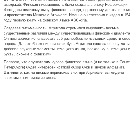
шведский. Финская письменность была создана в эпоху Реформации
благодаря великому сыну финского народа, церковному деятелю, епи
и просветителю Микаэлю Агриколе. Именно он составил и издал в 15
году первую книгу на финском языке ABC-kirja.
Создавая письменность, Агрикола стремился выровнять весьма
существенные различия между существовавшими финскими диалекта
Он постарался использовать всё разнообразие языковых средств свое
народа. Для отображения финских букв Агрикола взял за основу латы
добавил звуковые элементы немецкого языка, поскольку в немецком е
буквы, схожие с финскими.
Полагаю, что слушателям курсов финского языка (и не только в Санкт
Петербурге) будет интересен краткий обзор букв и звуков алфавита.
Взгляните, как на письме первоначально, при Агриколе, выглядели
знакомые нам финские слова: