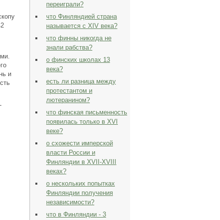
переиграли?
что Финляндией страна
скопу
42
называется с XIV века?
что финны никогда не
знали рабства?
ми.
о финских школах 13
го
века?
нь и
есть ли разница между
сть
протестантом и
лютеранином?
-
что финская письменность
появилась только в XVI
веке?
о схожести имперской
власти России и
Финляндии в XVII-XVIII
веках?
о нескольких попытках
Финляндии получения
независимости?
что в Финляндии - 3