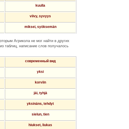
kuulla
viivy, syvyys
miksei, syöksemän
оторым Агрикола не мог найти в других
из таблиц, написание слов получалось
современный вид
yksi
korviin
jäi, tyhjä
yksinäns, tehdyt
sielun, tien
hiukset, liukas