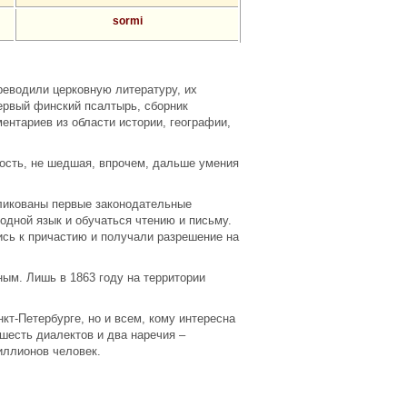
sormi
еводили церковную литературу, их
ервый финский псалтырь, сборник
ентариев из области истории, географии,
ность, не шедшая, впрочем, дальше умения
бликованы первые законодательные
дной язык и обучаться чтению и письму.
сь к причастию и получали разрешение на
ым. Лишь в 1863 году на территории
кт-Петербурге, но и всем, кому интересна
шесть диалектов и два наречия –
иллионов человек.